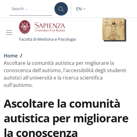
Skip to main content
Skip to footer content
EN
LANGUAGE SWITCHER: CURR
Facoltà di Medicina e Psicologia
Breadcrumb
Home
/
Ascoltare la comunità autistica per migliorare la
conoscenza dell'autismo, l'accessibilità degli studenti
autistici all'università e la ricerca scientifica
sull'autismo.
Ascoltare la comunità
autistica per migliorare
la conoscenza