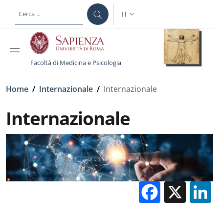
Salta al contenuto principale
Skip to footer content
IT
SELETTORE LINGUA: CURREN
Facoltà di Medicina e Psicologia
Briciole di pane
Home
/
Internazionale
/
Internazionale
Internazionale
Facebo
X