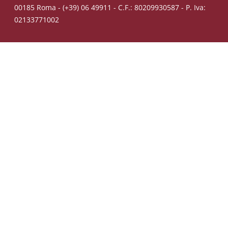
00185 Roma - (+39) 06 49911 - C.F.: 80209930587 - P. Iva:
02133771002