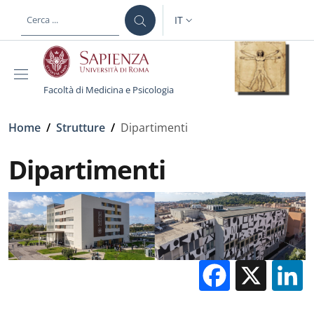
Salta al contenuto principale
Skip to footer content
IT
SELETTORE LINGUA: CURREN
Facoltà di Medicina e Psicologia
Briciole di pane
Home
/
Strutture
/
Dipartimenti
Dipartimenti
Facebo
X