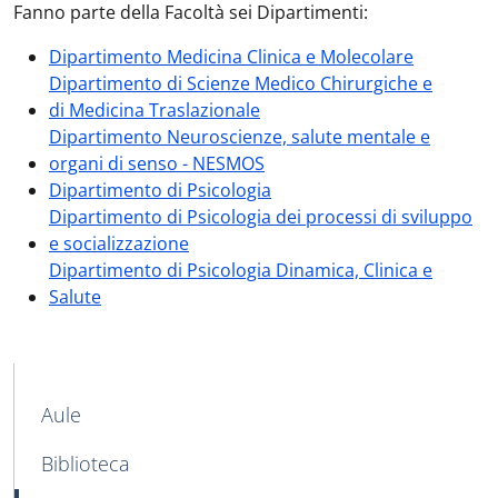
Fanno parte della Facoltà sei Dipartimenti:
Dipartimento Medicina Clinica e Molecolare
Dipartimento di Scienze Medico Chirurgiche e
di Medicina Traslazionale
Dipartimento Neuroscienze, salute mentale e
organi di senso - NESMOS
Dipartimento di Psicologia
Dipartimento di Psicologia dei processi di sviluppo
e socializzazione
Dipartimento di Psicologia Dinamica, Clinica e
Salute
MAIN NAVIGATION
Aule
Biblioteca