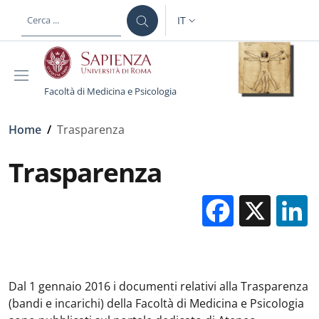
Salta al contenuto principale
Skip to footer content
IT
SELETTORE LINGUA: CURREN
Facoltà di Medicina e Psicologia
Briciole di pane
Home
/
Trasparenza
Trasparenza
Facebo
X
Dal 1 gennaio 2016 i documenti relativi alla Trasparenza
(bandi e incarichi) della Facoltà di Medicina e Psicologia