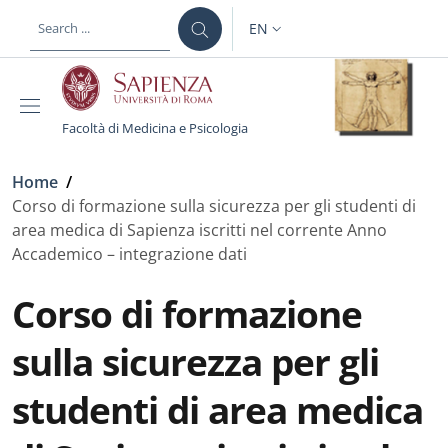
Skip to main content
Skip to footer content
EN
LANGUAGE SWITCHER: CURR
Facoltà di Medicina e Psicologia
Breadcrumb
Home
/
Corso di formazione sulla sicurezza per gli studenti di
area medica di Sapienza iscritti nel corrente Anno
Accademico – integrazione dati
Corso di formazione
sulla sicurezza per gli
studenti di area medica