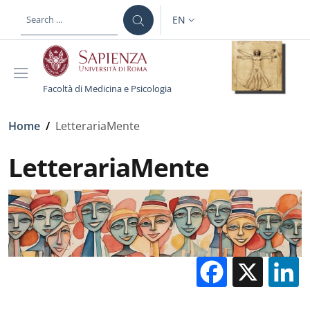
Skip to main content
Skip to footer content
EN
LANGUAGE SWITCHER: CURR
Facoltà di Medicina e Psicologia
Breadcrumb
Home
/
LetterariaMente
LetterariaMente
Facebo
X