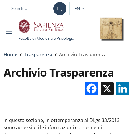
Skip to main content
Skip to footer content
EN
LANGUAGE SWITCHER: CURR
Facoltà di Medicina e Psicologia
Breadcrumb
Home
/
Trasparenza
/
Archivio Trasparenza
Archivio Trasparenza
Facebo
X
In questa sezione, in ottemperanza al DLgs 33/2013
sono accessibili le informazioni concernenti