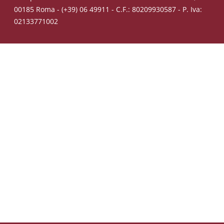
00185 Roma - (+39) 06 49911 - C.F.: 80209930587 - P. Iva:
02133771002