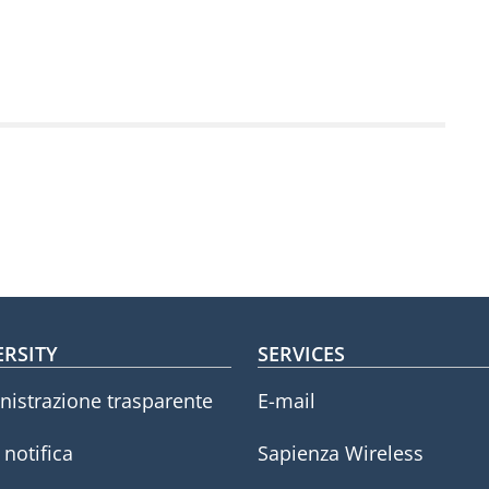
oter menu
ERSITY
SERVICES
istrazione trasparente
E-mail
i notifica
Sapienza Wireless