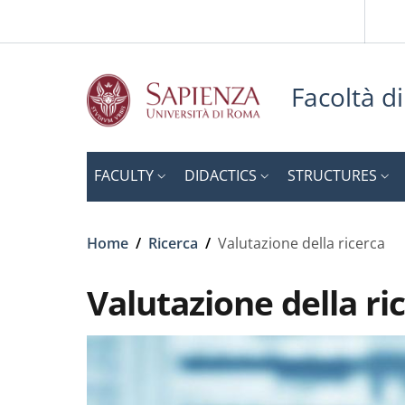
Slim to
Skip to main content
Skip to footer content
Facoltà d
FACULTY
DIDACTICS
STRUCTURES
Breadcrumb
Home
/
Ricerca
/
Valutazione della ricerca
Valutazione della ri